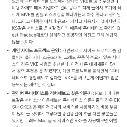
있는데 쿠버네티스를 도입해야 한다면 VKE를 강력 추천한다.
비용 자체도 매우 저렴하고 관리 공수도 적게 들어서 초기에 빠
르게 MVP를 만들고 스케일업 해나가는데 아주 좋다고 생각된
다. 그리고 이쪽은 어차피 규모가 커지고 사용자가 많아지면 E
KS같은 서비스로 옮겨갈 것이기 때문에 쿠버네티스 환경의 B
est Practice대로만 설계하고 운영하면 이전도 그리 어렵지
않을 것이다.
개인 사이드 프로젝트 운영
: 개인용으로 사이드 프로젝트를 만
들어서 올리거나, 소규모지만 그래도 꾸준히 수요가 있는 서비
스의 경우 VKE 사용을 추천한다. 이건 다른 대체재들이 많아
서 강력 추천은 못 하겠지만, 개인 프로젝트를 올리면서 "쿠버
네티스도 경험해보고 싶다면" VKE를 써보는게 어떨까? 입문
용도로는 제격일 것 같다.
관리형 쿠버네티스를 경험해보고 싶은 입문자
: k3s나 미니큐
브같은 서비스만 이용해보던 쿠버네티스 입문자들의 경우 EK
S나 GKE같은 메이저 3사의 서비스를 사용하기엔 비용 부담
이 많이 들 것이다. 그렇다면 중간중간에 조금 다른 부분들은
있지만 그래도 Managed 서비스인 VKE를 사용해보면 어떨