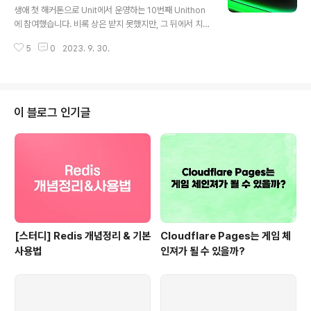
생애 첫 해커톤으로 Unit에서 운영하는 10번째 Unithon
에 참여했습니다. 비록 상은 받지 못했지만, 그 뒤에서 치열
하게 수많은 피쳐를 만들어내고 안정적인 개발 프로세스를
5
0
2023. 9. 30.
만들어내기 위해 노력했던 이야기를 풀어보려 합니다. De
vOps 공개 레포지토리 보러 가기 : https://github.co
m/Unithon-10th-team8/devops GitHub - Unitho
n-10th-team8/devops: gitops & infrastructure r
epository gitops & infrastructure repository. Co
이 블로그 인기글
ntribute to Unithon-10th-team8/devops develo
pment by creating an account on GitHub. github.
c..
[스터디] Redis 개념정리 & 기본
Cloudflare Pages는 게임 체
사용법
인져가 될 수 있을까?