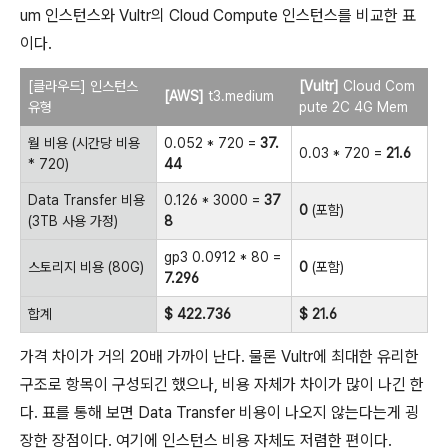
um 인스턴스와 Vultr의 Cloud Compute 인스턴스를 비교한 표
이다.
[클라우드] 인스턴스
[Vultr]
Cloud Com
[AWS]
t3.medium
유형
pute 2C 4G Mem
월 비용 (시간당 비용
0.052 * 720 =
37.
0.03 * 720 =
21.6
* 720)
44
Data Transfer 비용
0.126 * 3000 =
37
0
(포함)
(3TB 사용 가정)
8
gp3 0.0912 * 80 =
스토리지 비용 (80G)
0
(포함)
7.296
합계
$ 422.736
$ 21.6
가격 차이가 거의 20배 가까이 난다. 물론 Vultr에 최대한 유리한
구조로 항목이 구성되긴 했으나, 비용 자체가 차이가 많이 나긴 한
다. 표를 통해 보면 Data Transfer 비용이 나오지 않는다는게 굉
장한 장점이다. 여기에 인스턴스 비용 자체도 저렴한 편이다.