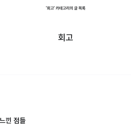
'회고' 카테고리의 글 목록
회고
 느낀 점들