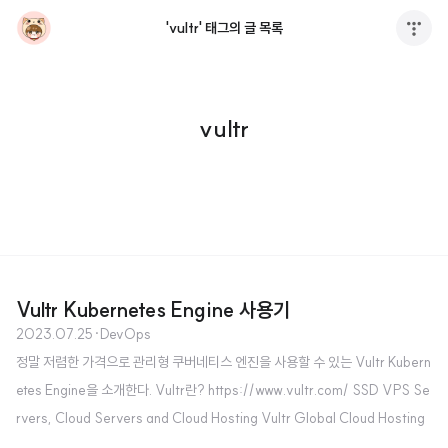
'vultr' 태그의 글 목록
vultr
Vultr Kubernetes Engine 사용기
2023.07.25
·
DevOps
정말 저렴한 가격으로 관리형 쿠버네티스 엔진을 사용할 수 있는 Vultr Kubern
etes Engine을 소개한다. Vultr란? https://www.vultr.com/ SSD VPS Se
rvers, Cloud Servers and Cloud Hosting Vultr Global Cloud Hosting
- Brilliantly Fast SSD VPS Cloud Servers. 100% KVM Virtualization