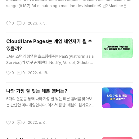
ssage (#187) 34 minutes ago mantine.dev Mantine이란? Mantine은 Re
act에서 사용할 수 있는 UI Component 라이브러리이다. 2023년 7월 기준 v6까
지 출시되었으며, 지속적으로 업데이트되고 있다. Chakra UI와 컨셉이 굉장히 유사
작성시간
0
0
2023. 7. 5.
한데, 깔끔하고 직관적인 디자인에 풍부한 컴포넌트, 다양하고 유용한 훅 제공 등, 단
순 UI 컴포넌트뿐 아니라 종합 라이브러리 역할도 겸하는 것 같다. 여러 프레임워크/
라이브러리들을 지원하고 있고, 최근 많이 사용되는 Next.js 환경에서 Mantine을
Cloudflare Pages는 게임 체인져가 될 수
사용하면서 겪은 Layout Shift 이..
있을까?
글 내용
JAM 스택의 웹앱을 호스팅해주는 PaaS(Platform as a
Service)가 여럿 존재한다. Netlify, Vercel, Github Pa
ges 등... 여기에 Cloudflare Pages가 도전장을 내밀고
작성시간
0
0
2022. 6. 18.
있는 추세이다. 클라우드플레어가 보유하고 있는 인프라와
네트워크가 주무기인데, 과연 Cloudflare는 기존의 벽을
넘어설 수 있을까? Cloudflare 공식 홈페이지에 올라온
나와 가장 잘 맞는 레븐 멤버는?
바에 따르면 빌드와 배포가 빠르다는 것을 전면에 내세우
글 내용
5개의 질문을 통해 나와 가장 잘 맞는 레븐 멤버를 찾아보
고 있다. 또 기존에 클라우드플레어가 보유 중인 edge ne
는 간단한 미니게임입니다! 여기서 잠깐! 레븐이 뭔가요? 1
twork의 퍼포먼스를 온전히 활용할 수 있다는 점과, 서버
0인조 버츄얼 그룹으로, 주로 노래 커버영상 위주로 활동
리스 플랫폼인 Cloudflare Workers를 이용해 풀스택
중이랍니다~ 트위치에 오시면 멤버별 생방송도 볼 수 있으
서비스를 만들어낼 수 있다는 점도 눈에 띈다. 직접 Cloud
작성시간
0
0
2022. 6. 6.
니 많관부! 레븐 Leaven Official www.youtube.com
flare P..
개발동기 및 개발과정 간단한 설문형 게임이나 mbti와 유
사한 검사들이 netlify 등으로 배포되어 많은 호응을 얻고