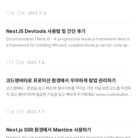
(2023.07 기준) 다른 라이브러리들에 비해 다운로드 수가 다소 낮은 수준이지만,
그럼에도 불구하고 편리한 사용성으로 적지 않은 관심을 받고 있는 라이브러리이다.
작성시간
0
0
2023. 7. 11.
이번 글은 Recoil을 소개하는 글이 아니니 자세한 설명은 생략하겠다. Next.js와 R
ecoil Next.js와 Recoil 라이브러리 자체는 잘 어울리는 편이다. Magic의 영역이
다소 있지만 사용법 자체가 워낙 직관적이고, Next.js에서의 일반적인 개발 흐름에
NestJS Devtools 사용법 및 간단 후기
잘 맞는다. SSR 환경에서도 잘 동작하고... 그런데 만약에..
글 내용
Documentation | NestJS - A progressive Node.js framework Nest is
a framework for building efficient, scalable Node.js server-side appli
cations. It uses progressive JavaScript, is built with TypeScript and c
ombines elements of OOP (Object Oriented Programming), FP (Funct
작성시간
1
0
2023. 7. 8.
ional Programming), and FRP (Functional Rea docs.nestjs.com 기능 소
개 기능은 크게 5가지이다. 1. Dependency Graph (Modules, Classes 의존
성 조회) 2...
코드앤버터로 프로덕션 환경에서 우아하게 팝업 관리하기
글 내용
코드앤버터 - 팝업을 쉽고 빠르게! 웹사이트를 꾸미는 가장 쉬운 방법 코드를 작성하
지 않고 웹사이트에 필요한 기능을 쉽고 빠르게 추가하세요! www.codenbutter.c
om 최근에 가장 만족하며 사용한 SaaS 프로덕트 중 하나여서 사용기를 공유해보
려 한다. 코드앤버터란? 코드앤버터는 노코드 팝업 솔루션이다. 퍼플아이오에서 만
작성시간
4
1
2023. 7. 7.
들었는데, 이쪽은 이커머스 관련 스타트업이다. 아마 이커머스쪽 서비스를 만들면서
사용된 컴포넌트와 기술을 활용해 완전관리형 팝업 서비스를 런칭한 걸로 보인다. 원
래도 퍼플아이오를 들어보긴 했었다. Purple Admin UI라고 Next와 Tailwind 기
Next.js SSR 환경에서 Mantine 사용하기
반으로 만든 어드민 템플릿이다. 이게 한 때 깃허브에서 유행했었는데, 나도 한 때 P
글 내용
HP로 백오피스 작업들을 많이 해봤기도 ..
Mantine You've submitted a pull request Fix incorrect notification me