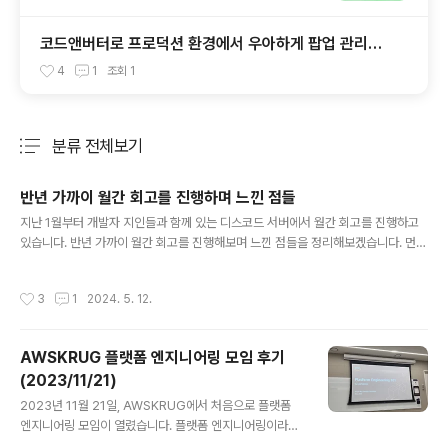
코드앤버터로 프로덕션 환경에서 우아하게 팝업 관리하
기
4
1
조회
1
분류 전체보기
주요 글 목록
반년 가까이 월간 회고를 진행하며 느낀 점들
글 내용
지난 1월부터 개발자 지인들과 함께 있는 디스코드 서버에서 월간 회고를 진행하고
있습니다. 반년 가까이 월간 회고를 진행해보며 느낀 점들을 정리해보겠습니다. 먼저
가장 최근에 진행했던 4월 회고 링크를 남기면서, 반년간의 이야기를 찬찬히 풀어보
겠습니다.https://docs.haenu.com/retrospect/2024/04 2024년 4월 회고
작성시간
3
1
2024. 5. 12.
- Haenu DocsNextra: the next docs builderdocs.haenu.com 회고는 왜
시작했나요?가장 큰 건 '흘러가는대로 살고 싶지 않았다'는 생각이 들어서였습니다.
내 삶의 주도권을 내가 쥐고, 삶이 나아갈 방향성을 내가 설계할 수 있었으면 좋겠다
AWSKRUG 플랫폼 엔지니어링 모임 후기
는 생각이었습니다. 그리고 마침! 이직도 성공했고, 2024년 한 해가 새로 시작되는
(2023/11/21)
만..
글 내용
2023년 11월 21일, AWSKRUG에서 처음으로 플랫폼
엔지니어링 모임이 열렸습니다. 플랫폼 엔지니어링이라는
단어를 보자마자 이거다! 환호하며 바로 신청했고, 기다리