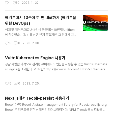
작성시간
1
0
2023. 11. 22.
던 모임에 참석했습니다. 그리고 모임에서 듣고 나눴던 이
야기를 잊지 않도록 집에 들어오자마자 바로 정리해보았습
니다. 플랫폼 엔지니어링이란 무엇인가? 플랫폼 엔지니어
해커톤에서 10분에 한 번 배포하기 (해커톤을
링이란? 플랫폼 엔지니어링은 클라우드 네이티브 시대에
위한 DevOps)
소프트웨어 엔지니어링 조직의 작업을 촉진하고 가속화하
글 내용
기 위한 플랫폼을 설계하고 제공하는 분야입니다. 이는 모
생애 첫 해커톤으로 Unit에서 운영하는 10번째 Unithon
든 부분과 그에 대한 역량, 즉 사람, 프로세스, 정책, 기술을
에 참여했습니다. 비록 상은 받지 못했지만, 그 뒤에서 치열
포괄합니다. 다시 말해, 플랫폼 엔지니어링의 목적은 "소프
하게 수많은 피쳐를 만들어내고 안정적인 개발 프로세스를
작성시간
5
0
2023. 9. 30.
트웨어 엔지니어링 조직이 일을 더 빠르게 잘 할 수 있도록
만들어내기 위해 노력했던 이야기를 풀어보려 합니다. De
하는 것"이고, 그 문제를 "플랫폼"을..
vOps 공개 레포지토리 보러 가기 : https://github.co
m/Unithon-10th-team8/devops GitHub - Unitho
Vultr Kubernetes Engine 사용기
n-10th-team8/devops: gitops & infrastructure r
글 내용
정말 저렴한 가격으로 관리형 쿠버네티스 엔진을 사용할 수 있는 Vultr Kubernete
epository gitops & infrastructure repository. Co
s Engine을 소개한다. Vultr란? https://www.vultr.com/ SSD VPS Servers,
ntribute to Unithon-10th-team8/devops develo
Cloud Servers and Cloud Hosting Vultr Global Cloud Hosting - Brillian
pment by creating an account on GitHub. github.
tly Fast SSD VPS Cloud Servers. 100% KVM Virtualization www.vultr.c
c..
작성시간
5
0
2023. 7. 25.
om Vultr는 흔히 VPS(Virtual Private Server) 서비스를 제공하는 업체로 많이
알려져있다. 기존에 Cafe24같은 호스팅 서비스에 비하여 단독 서버를 제공해서 다
르게 불리는 걸로 알고 있다. EC2같은 서비스는 비슷하지만 지향점이 조금 다르..
Next.js에서 recoil-persist 사용하기
글 내용
Recoil이란? Recoil A state management library for React. recoiljs.org
Recoil은 리액트를 위한 상태관리 라이브러리이다. NPM Trends를 살펴봤을 때