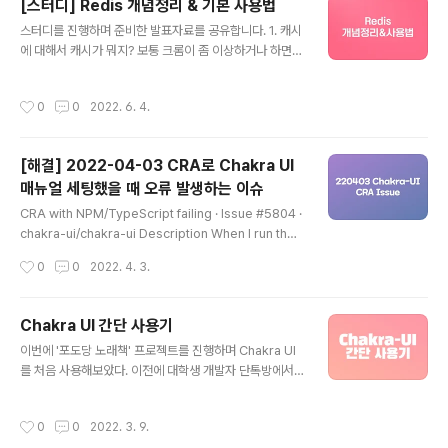
[스터디] Redis 개념정리 & 기본 사용법
있는 걸로 알고 있다. 이에 그것들과 유사하게 질문형 미니
글 내용
게임을 만들어보고자 계획했다. 더불어 기술적으로 몇 가
스터디를 진행하며 준비한 발표자료를 공유합니다. 1. 캐시
지 새로운 도전도 해봤다. 기존에는 일반적인 CRA로 제작
에 대해서 캐시가 뭐지? 보통 크롬이 좀 이상하거나 하면
하는 경우가 많았지만, 이번에는 Next.js(SSR)와 Tailwi
'방문기록, 쿠키, 캐시 삭제' 같은 걸 하곤 한다. 여기서 캐시
nd CSS로 프론트 개발을 진행했다. Vercel에..
는 웹사이트에 들어가며 컴퓨터 안에 다운로드받은 이미지
작성시간
0
0
2022. 6. 4.
나 자바스크립트 파일같은걸 로컬에 저장해둔 걸 의미한
다. 처음에 웹사이트에 들어갔을 때 10mb의 이미지를 다
운받았고, 새로고침을 할 때도 똑같이 10mb의 이미지를
[해결] 2022-04-03 CRA로 Chakra UI
다운받는다면, 새로고침 몇 번에 수백mb의 데이터를 쓰게
매뉴얼 세팅했을 때 오류 발생하는 이슈
될 것이다. 캐시가 왜 필요할까? 이처럼 로컬에 데이터를
글 내용
저장해뒀다가 뽑아서 쓰면 데이터 전송량도 줄이고, 웹사
CRA with NPM/TypeScript failing · Issue #5804 ·
이트의 성능 개선까지 얻을 수 있다. 그래서 브라우저 단에
chakra-ui/chakra-ui Description When I run the
서는 이렇게 기본적으로 캐시를 사용하게 된다. 그런데 서
"TypeScript using npm" command found here I
작성시간
0
0
2022. 4. 3.
버에서는 캐싱을 어떻게 할까? 하..
am getting errors in my terminal and the comma
nd exits before completing. Link to Reproductio
n This happens in the t... github.com Cra templat
Chakra UI 간단 사용기
e project can't work · Issue #5803 · chakra-ui/c
글 내용
이번에 '포도당 노래책' 프로젝트를 진행하며 Chakra UI
hakra-ui Description Can't run the cra typescript
를 처음 사용해보았다. 이전에 대학생 개발자 단톡방에서
template, Steps to ..
React에서 사용 가능한 UI Library 추천을 받았었는데,
그때 추천받았던 Chakra UI가 상당히 깔끔해서 마음에 들
작성시간
0
0
2022. 3. 9.
었다. Material UI와 Ant Design도 간략히 사용해봤었